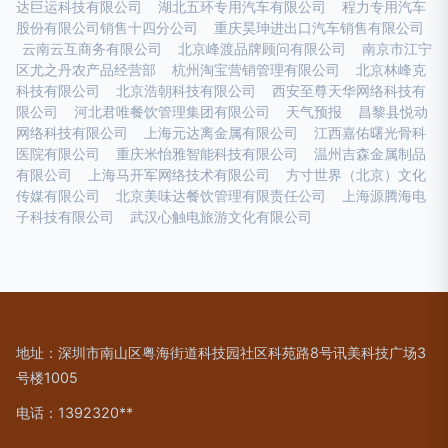
达巨运科技有限公司
湖北五环专用汽车有限公司
程力专用汽车
股份有限公司销售十四分公司
重庆昊珅进出口汽车销售有限公司
云南云互商务有限公司
北京峰渡品牌顾问有限公司
南京市江宁
区尤之丹农产品经营部
杭州淘宝营销管理有限公司
北京林峰克
科技有限公司
北京浩朝科技有限公司
西安至尊天华网络科技有
限公司
河北君唯餐饮管理集团有限公司
天气预报
昌黎县悦动
网络科技有限公司
上海元达离金属有限公司
江西嘉佑曙光骨科
医院有限公司
重庆米怡雅智能科技有限公司
温州吉森金属制品
有限公司
上海马开军网络技术有限公司
方寸世界（北京）文化
传媒有限公司
北京美味达餐饮管理有限责任公司
上海源腾海电
子科技有限公司
武汉心触电旅游文化有限公司
地址：深圳市南山区粤海街道科技园社区科苑路8号讯美科技广场3
号楼1005
电话：1392320**