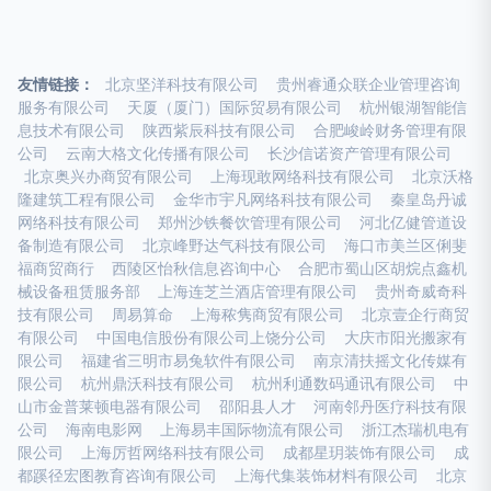
友情链接：
北京坚洋科技有限公司
贵州睿通众联企业管理咨询
服务有限公司
天厦（厦门）国际贸易有限公司
杭州银湖智能信
息技术有限公司
陕西紫辰科技有限公司
合肥峻岭财务管理有限
公司
云南大格文化传播有限公司
长沙信诺资产管理有限公司
北京奥兴办商贸有限公司
上海现敢网络科技有限公司
北京沃格
隆建筑工程有限公司
金华市宇凡网络科技有限公司
秦皇岛丹诚
网络科技有限公司
郑州沙铁餐饮管理有限公司
河北亿健管道设
备制造有限公司
北京峰野达气科技有限公司
海口市美兰区俐斐
福商贸商行
西陵区怡秋信息咨询中心
合肥市蜀山区胡烷点鑫机
械设备租赁服务部
上海连芝兰酒店管理有限公司
贵州奇威奇科
技有限公司
周易算命
上海秾隽商贸有限公司
北京壹企行商贸
有限公司
中国电信股份有限公司上饶分公司
大庆市阳光搬家有
限公司
福建省三明市易兔软件有限公司
南京清扶摇文化传媒有
限公司
杭州鼎沃科技有限公司
杭州利通数码通讯有限公司
中
山市金普莱顿电器有限公司
邵阳县人才
河南邻丹医疗科技有限
公司
海南电影网
上海易丰国际物流有限公司
浙江杰瑞机电有
限公司
上海厉哲网络科技有限公司
成都星玥装饰有限公司
成
都蹊径宏图教育咨询有限公司
上海代集装饰材料有限公司
北京