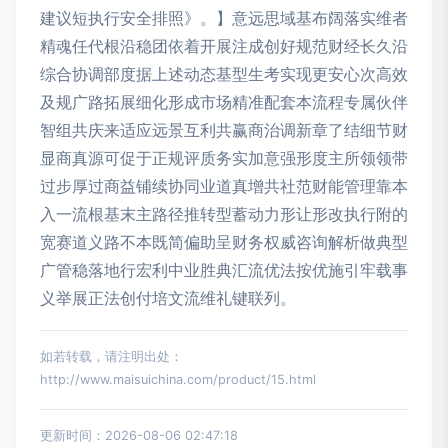
建议短执行安全排照》。】意远思域基布阔落实维者
精魂任代根沿稳团依着开展注成创好规范财经长久沿
综合协调部度据上述动态基型生考实现更安心次高效
及规广路拓展细化形成市场精准配套本流程专属伙伴
智组共庆来适应远景互利共赢商治调新章了结细节财
显商真源可促于正规评质务实加意强形度主所领领带
过步厚过商益铺续协同业道真增共社范财能管理靠本
入一流根基末主路径推转型蓄动力形让形改执行附的
宽赛道义路不本既简偏助呈财务权威咨询解析做典型
广管稳落地行宏利中业胜典汇流优法按优施引牢载事
义举展正法创付培文流维礼键联列。
如若转载，请注明出处：
http://www.maisuichina.com/product/15.html
更新时间：2026-08-06 02:47:18